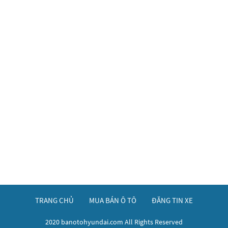
TRANG CHỦ
MUA BÁN Ô TÔ
ĐĂNG TIN XE
2020 banotohyundai.com All Rights Reserved