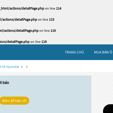
html/actions/detailPage.php
on line
114
/actions/detailPage.php
on line
115
l/actions/detailPage.php
on line
116
ons/detailPage.php
on line
116
TRANG CHỦ
MUA BÁN Ô
ô tô Hyundai
ời bán
(Bấm để hiện số)