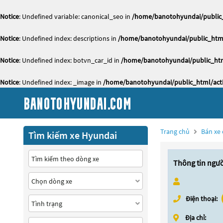
Notice
: Undefined variable: canonical_seo in
/home/banotohyundai/public_
Notice
: Undefined index: descriptions in
/home/banotohyundai/public_html
Notice
: Undefined index: botvn_car_id in
/home/banotohyundai/public_htm
Notice
: Undefined index: _image in
/home/banotohyundai/public_html/acti
Trang chủ
Bán xe 
Tìm kiếm xe Hyundai
Thông tin ngư
Điện thoại:
Địa chỉ: