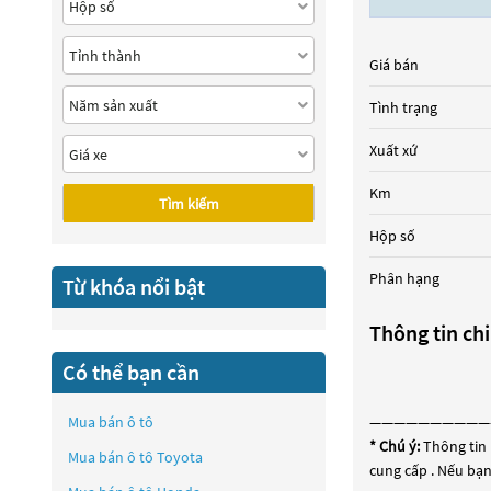
Giá bán
Tình trạng
Xuất xứ
Km
Tìm kiếm
Hộp số
Phân hạng
Từ khóa nổi bật
Thông tin chi
Có thể bạn cần
Mua bán ô tô
——————————
* Chú ý:
Thông tin 
Mua bán ô tô
Toyota
cung cấp . Nếu bạn