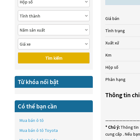
Giá bán
Tình trạng
Xuất xứ
Km
Tìm kiếm
Hộp số
Phân hạng
Từ khóa nổi bật
Thông tin chi
Có thể bạn cần
Mua bán ô tô
——————————
* Chú ý:
Thông tin 
Mua bán ô tô
Toyota
cung cấp . Nếu bạn