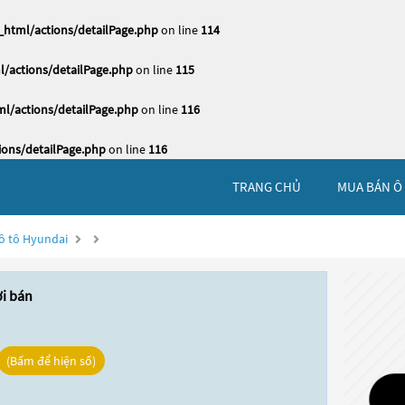
html/actions/detailPage.php
on line
114
/actions/detailPage.php
on line
115
l/actions/detailPage.php
on line
116
ons/detailPage.php
on line
116
TRANG CHỦ
MUA BÁN Ô
ô tô Hyundai
ời bán
(Bấm để hiện số)