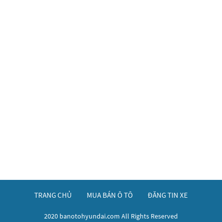
TRANG CHỦ
MUA BÁN Ô TÔ
ĐĂNG TIN XE
2020 banotohyundai.com All Rights Reserved