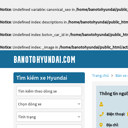
Notice
: Undefined variable: canonical_seo in
/home/banotohyundai/public_
Notice
: Undefined index: descriptions in
/home/banotohyundai/public_html
Notice
: Undefined index: botvn_car_id in
/home/banotohyundai/public_htm
Notice
: Undefined index: _image in
/home/banotohyundai/public_html/acti
Trang chủ
Bán xe 
Tìm kiếm xe Hyundai
Thông tin ngư
Điện thoại:
Địa chỉ: