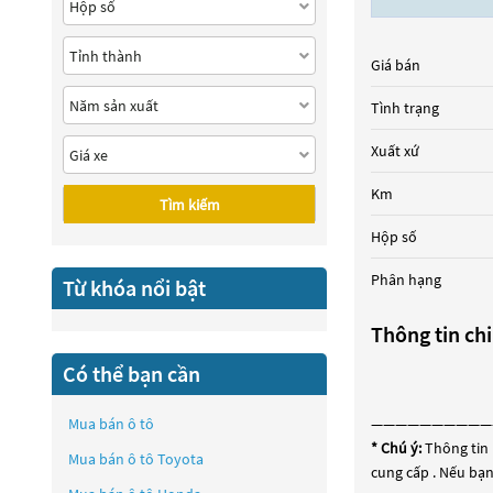
Giá bán
Tình trạng
Xuất xứ
Km
Tìm kiếm
Hộp số
Phân hạng
Từ khóa nổi bật
Thông tin chi
Có thể bạn cần
Mua bán ô tô
——————————
* Chú ý:
Thông tin 
Mua bán ô tô
Toyota
cung cấp . Nếu bạn