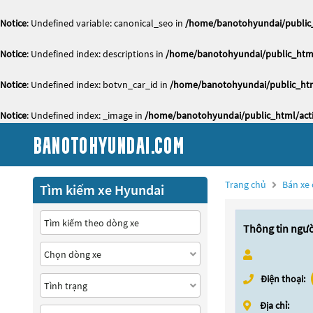
Notice
: Undefined variable: canonical_seo in
/home/banotohyundai/public_
Notice
: Undefined index: descriptions in
/home/banotohyundai/public_html
Notice
: Undefined index: botvn_car_id in
/home/banotohyundai/public_htm
Notice
: Undefined index: _image in
/home/banotohyundai/public_html/acti
Trang chủ
Bán xe 
Tìm kiếm xe Hyundai
Thông tin ngư
Điện thoại:
Địa chỉ: