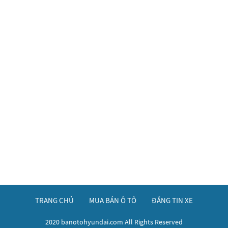
TRANG CHỦ
MUA BÁN Ô TÔ
ĐĂNG TIN XE
2020 banotohyundai.com All Rights Reserved