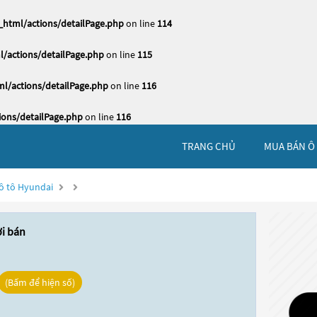
html/actions/detailPage.php
on line
114
/actions/detailPage.php
on line
115
l/actions/detailPage.php
on line
116
ons/detailPage.php
on line
116
TRANG CHỦ
MUA BÁN Ô
ô tô Hyundai
ời bán
(Bấm để hiện số)