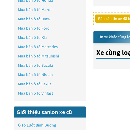
Mua bán ô tô
Honda
Mua bán ô tô
Mazda
Báo cáo tin xe đã 
Mua bán ô tô
Bmw
Mua bán ô tô
Ford
Tin xe khác cùng l
Mua bán ô tô
Kia
Mua bán ô tô
Mercedes
Xe cùng lo
Mua bán ô tô
Mitsubishi
Mua bán ô tô
Suzuki
Mua bán ô tô
Nissan
Mua bán ô tô
Lexus
Mua bán ô tô
Vinfast
Giới thiệu sanlon xe cũ
Ô Tô Lướt Bình Dương