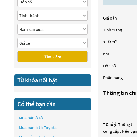
Giá bán
Tình trạng
Xuất xứ
Km
Tìm kiếm
Hộp số
Phân hạng
Từ khóa nổi bật
Thông tin chi
Có thể bạn cần
Mua bán ô tô
——————————
* Chú ý:
Thông tin 
Mua bán ô tô
Toyota
cung cấp . Nếu bạn