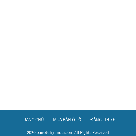
TRANG CHỦ
MUA BÁN Ô TÔ
ĐĂNG TIN XE
2020 banotohyundai.com All Rights Reserved