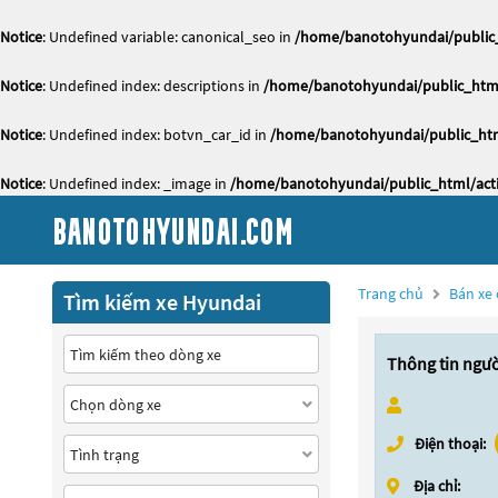
Notice
: Undefined variable: canonical_seo in
/home/banotohyundai/public_
Notice
: Undefined index: descriptions in
/home/banotohyundai/public_html
Notice
: Undefined index: botvn_car_id in
/home/banotohyundai/public_htm
Notice
: Undefined index: _image in
/home/banotohyundai/public_html/acti
Trang chủ
Bán xe 
Tìm kiếm xe Hyundai
Thông tin ngư
Điện thoại:
Địa chỉ: