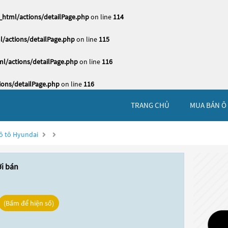
html/actions/detailPage.php
on line
114
/actions/detailPage.php
on line
115
l/actions/detailPage.php
on line
116
ons/detailPage.php
on line
116
TRANG CHỦ
MUA BÁN Ô
ô tô Hyundai
ời bán
(Bấm để hiện số)