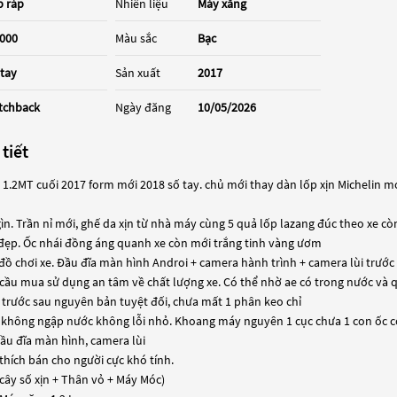
p ráp
Nhiên liệu
Máy xăng
,000
Màu sắc
Bạc
 tay
Sản xuất
2017
tchback
Ngày đăng
10/05/2026
 tiết
1.2MT cuối 2017 form mới 2018 số tay. chủ mới thay dàn lốp xịn Michelin mới
gìn. Trần nỉ mới, ghế da xịn từ nhà máy cùng 5 quả lốp lazang đúc theo xe còn
t đẹp. Ốc nhái đồng áng quanh xe còn mới trắng tinh vàng ươm
 đồ chơi xe. Đầu đĩa màn hình Androi + camera hành trình + camera lùi trước s
cầu mua sử dụng an tâm về chất lượng xe. Có thể nhờ ae có trong nước và qu
 trước sau nguyên bản tuyệt đối, chưa mất 1 phân keo chỉ
 không ngập nước không lỗi nhỏ. Khoang máy nguyên 1 cục chưa 1 con ốc c
 đầu đĩa màn hình, camera lùi
thích bán cho người cực khó tính.
cây số xịn + Thân vỏ + Máy Móc)