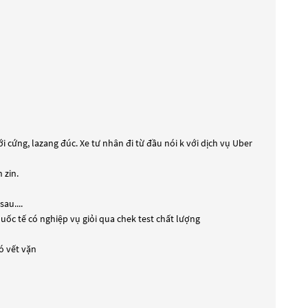
 cứng, lazang đúc. Xe tư nhân đi từ đầu nói k với dịch vụ Uber
 zin.
au....
ốc tế có nghiệp vụ giỏi qua chek test chất lượng
ó vết vặn