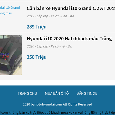
Cần bán xe Hyundai i10 Grand 1.2 AT 20
2019 - Lắp ráp - Xe cũ - Cần Thơ
289 Triệu
Hyundai i10 2020 Hatchback màu Trắng
2020 - Lắp ráp - Xe cũ - Yên Bái
350 Triệu
TRANG CHỦ
MUA BÁN Ô TÔ
ĐĂNG TIN XE
2020 banotohyundai.com All Rights Reserved
om không bán xe trực tiếp, quý khách mua xe xin vui lòng liên hệ trực tiếp