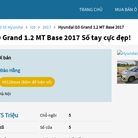
TRANG CHỦ
MUA BÁN Ô
ô tô Hyundai
i10
2017
Hyundai i10 Grand 1.2 MT Base 2017
 Grand 1.2 MT Base 2017 Số tay cực đẹp!
ời bán
 Đào Hằng
09128xxxx (Bấm để hiện số)
Hà Nội
5 Triệu
Chỗ ngồi
5
 cũ
Số cửa
5