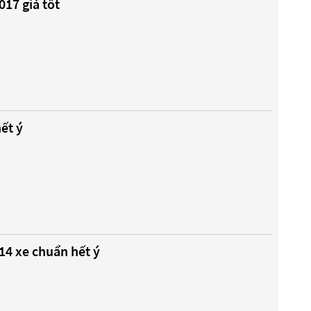
17 giá tốt
ết ý
14 xe chuẩn hết ý