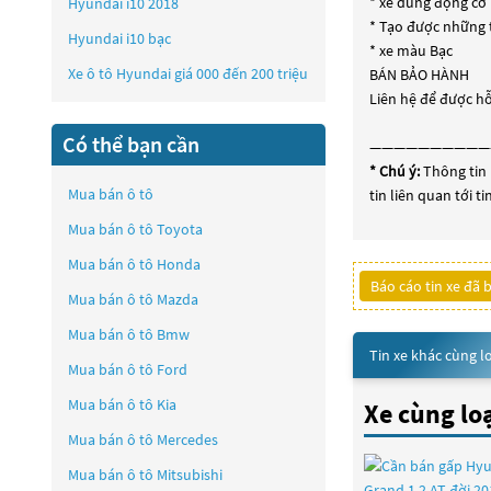
* xe dùng động cơ 
Hyundai i10 2018
* Tạo được những 
Hyundai i10 bạc
* xe màu Bạc
Xe ô tô Hyundai giá 000 đến 200 triệu
BÁN BẢO HÀNH
Liên hệ để được hỗ 
Có thể bạn cần
——————————
* Chú ý:
Thông tin 
Mua bán ô tô
tin liên quan tới t
Mua bán ô tô
Toyota
Mua bán ô tô
Honda
Báo cáo tin xe đã 
Mua bán ô tô
Mazda
Mua bán ô tô
Bmw
Tin xe khác cùng l
Mua bán ô tô
Ford
Mua bán ô tô
Kia
Xe cùng lo
Mua bán ô tô
Mercedes
Mua bán ô tô
Mitsubishi