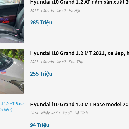
Hyundai i10 Grand 1.2 AT năm sản xuất 20
2017 - Lắp ráp - Xe cũ - Hà Nội
285 Triệu
Hyundai i10 Grand 1.2 MT 2021, xe đẹp, h
2021 - Lắp ráp - Xe cũ - Phú Thọ
255 Triệu
Hyundai i10 Grand 1.0 MT Base model 20
2014 - Nhập khẩu - Xe cũ - Hà Tĩnh
94 Triệu