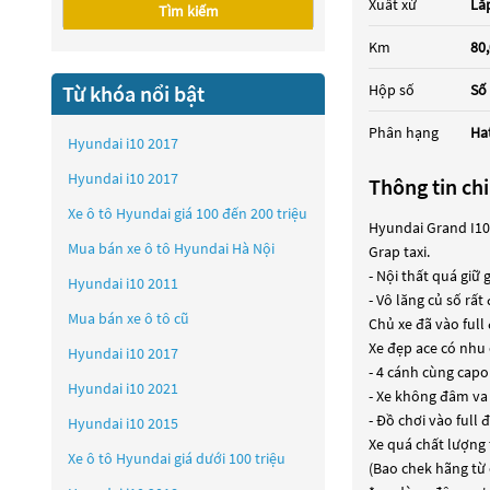
Xuất xứ
Lắ
Tìm kiếm
Km
80
Từ khóa nổi bật
Hộp số
Số
Phân hạng
Ha
Hyundai i10 2017
Hyundai i10 2017
Thông tin chi
Xe ô tô Hyundai giá 100 đến 200 triệu
Hyundai Grand I10 
Mua bán xe ô tô Hyundai Hà Nội
Grap taxi.
- Nội thất quá giữ 
Hyundai i10 2011
- Vô lăng củ số rấ
Mua bán xe ô tô cũ
Chủ xe đã vào full
Xe đẹp ace có nhu 
Hyundai i10 2017
- 4 cánh cùng capo
Hyundai i10 2021
- Xe không đâm va
- Đồ chơi vào full
Hyundai i10 2015
Xe quá chất lượng 
Xe ô tô Hyundai giá dưới 100 triệu
(Bao chek hãng từ 