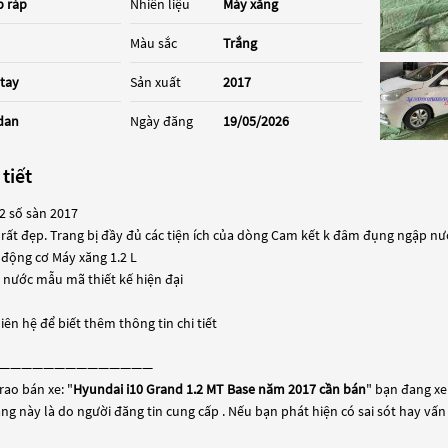
p ráp
Nhiên liệu
Máy xăng
Màu sắc
Trắng
 tay
Sản xuất
2017
dan
Ngày đăng
19/05/2026
 tiết
2 số sàn 2017
 rất đẹp. Trang bị đầy đủ các tiện ích của dòng Cam kết k đâm đụng ngập nư
 động cơ Máy xăng 1.2 L
 nước mẫu mã thiết kế hiện đại
iên hệ để biết thêm thông tin chi tiết
——————————————
rao bán xe: "
Hyundai i10 Grand 1.2 MT Base năm 2017 cần bán
" bạn đang xe
đăng này là do người đăng tin cung cấp . Nếu bạn phát hiện có sai sót hay vấn