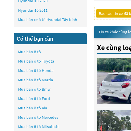
Hyundai i10 2020
Hyundai i10 2011
Báo cáo tin xe đã 
Mua bán xe ô tô Hyundai Tây Ninh
Tin xe khác cùng l
Có thể bạn cần
Xe cùng lo
Mua bán ô tô
Mua bán ô tô
Toyota
Mua bán ô tô
Honda
Mua bán ô tô
Mazda
Mua bán ô tô
Bmw
Mua bán ô tô
Ford
Mua bán ô tô
Kia
Mua bán ô tô
Mercedes
Mua bán ô tô
Mitsubishi