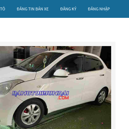
 TÔ
ĐĂNG TIN BÁN XE
ĐĂNG KÝ
ĐĂNG NHẬP