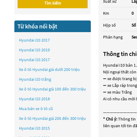
Xuất xứ
Lắ
Tìm kiếm
Km
0
Từ khóa nổi bật
Hộp số
Số
Phân hạng
Se
Hyundai i10 2017
Hyundai i10 2019
Thông tin chi
Hyundai i10 2017
Hyundai I10 bản 1.
Xe ô tô Hyundai giá dưới 200 triệu
Nội ngoại thất còn
➖ xe được trang bị
Hyundai i10 trắng
➖ xe Lắp ráp trong
Xe ô tô Hyundai giá 100 đến 300 triệu
➖ xe màu Trắng
Hyundai i10 2018
Ai có nhu cầu mời l
Mua bán xe ô tô cũ
——————————
Xe ô tô Hyundai giá 200 đến 300 triệu
* Chú ý:
Thông tin 
liên quan tới tin 
Hyundai i10 2015