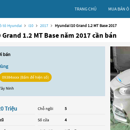
TRANG CHỦ
MUA BÁN Ô
ô tô Hyundai
i10
2017
Hyundai i10 Grand 1.2 MT Base 2017
0 Grand 1.2 MT Base năm 2017 cần bán
ời bán
Hùng
09384xxxx (Bấm để hiện số)
Tây Ninh
0 Triệu
Chỗ ngồi
5
 cũ
Số cửa
4