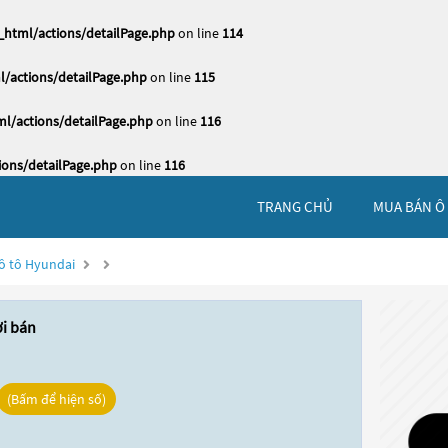
html/actions/detailPage.php
on line
114
/actions/detailPage.php
on line
115
l/actions/detailPage.php
on line
116
ons/detailPage.php
on line
116
TRANG CHỦ
MUA BÁN Ô
ô tô Hyundai
ời bán
(Bấm để hiện số)