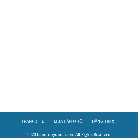
TRANG CHỦ
MUA BÁN Ô TÔ
ĐĂNG TIN XE
2020 banotohyundai.com All Rights Reserved