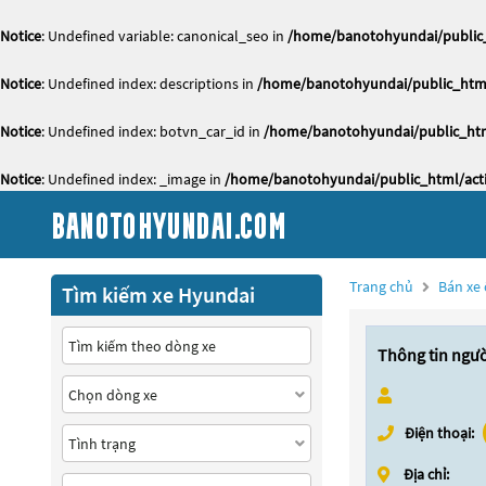
Notice
: Undefined variable: canonical_seo in
/home/banotohyundai/public_
Notice
: Undefined index: descriptions in
/home/banotohyundai/public_html
Notice
: Undefined index: botvn_car_id in
/home/banotohyundai/public_htm
Notice
: Undefined index: _image in
/home/banotohyundai/public_html/acti
Trang chủ
Bán xe 
Tìm kiếm xe Hyundai
Thông tin ngư
Điện thoại:
Địa chỉ: