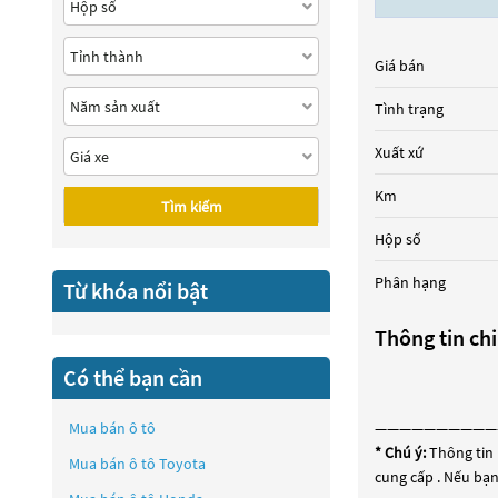
Giá bán
Tình trạng
Xuất xứ
Km
Tìm kiếm
Hộp số
Phân hạng
Từ khóa nổi bật
Thông tin chi
Có thể bạn cần
Mua bán ô tô
——————————
* Chú ý:
Thông tin 
Mua bán ô tô
Toyota
cung cấp . Nếu bạn