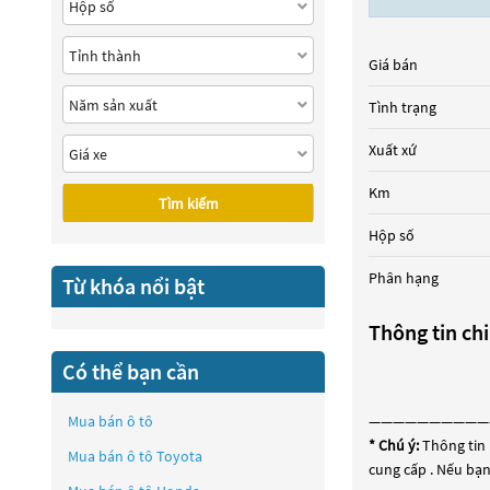
Giá bán
Tình trạng
Xuất xứ
Km
Tìm kiếm
Hộp số
Phân hạng
Từ khóa nổi bật
Thông tin chi
Có thể bạn cần
Mua bán ô tô
——————————
* Chú ý:
Thông tin 
Mua bán ô tô
Toyota
cung cấp . Nếu bạn