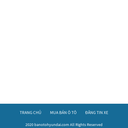
TRANG CHỦ
MUA BÁN Ô TÔ
ĐĂNG TIN XE
2020 banotohyundai.com All Rights Reserved