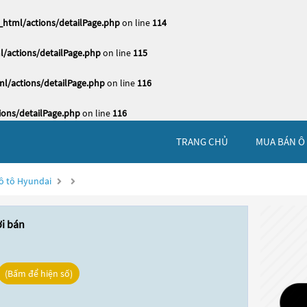
html/actions/detailPage.php
on line
114
/actions/detailPage.php
on line
115
l/actions/detailPage.php
on line
116
ons/detailPage.php
on line
116
TRANG CHỦ
MUA BÁN Ô
ô tô Hyundai
ời bán
(Bấm để hiện số)