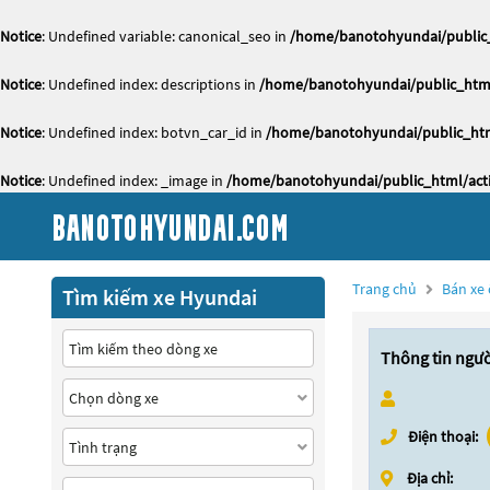
Notice
: Undefined variable: canonical_seo in
/home/banotohyundai/public_
Notice
: Undefined index: descriptions in
/home/banotohyundai/public_html
Notice
: Undefined index: botvn_car_id in
/home/banotohyundai/public_htm
Notice
: Undefined index: _image in
/home/banotohyundai/public_html/acti
Trang chủ
Bán xe 
Tìm kiếm xe Hyundai
Thông tin ngư
Điện thoại:
Địa chỉ: