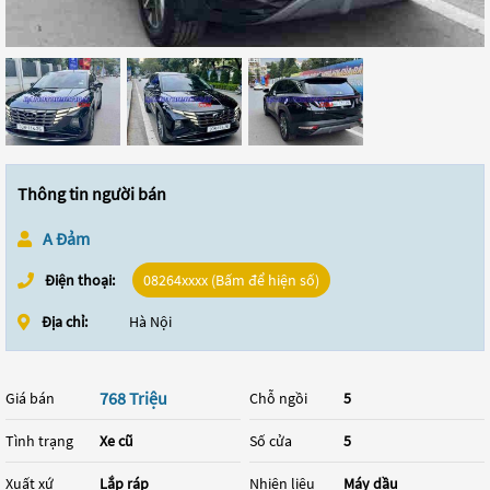
Thông tin người bán
A Đảm
Điện thoại:
08264xxxx (Bấm để hiện số)
Địa chỉ:
Hà Nội
768 Triệu
Giá bán
Chỗ ngồi
5
Tình trạng
Xe cũ
Số cửa
5
Xuất xứ
Lắp ráp
Nhiên liệu
Máy dầu