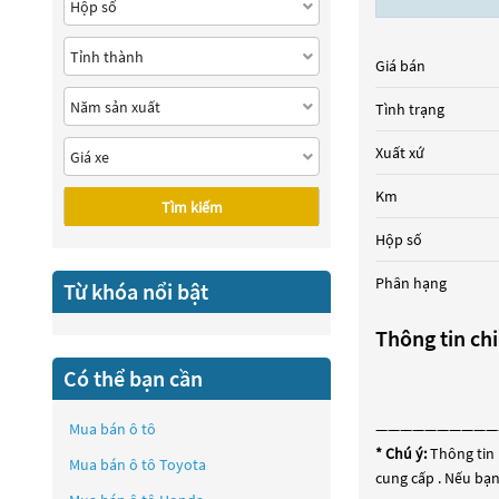
Giá bán
Tình trạng
Xuất xứ
Km
Tìm kiếm
Hộp số
Phân hạng
Từ khóa nổi bật
Thông tin chi
Có thể bạn cần
Mua bán ô tô
——————————
* Chú ý:
Thông tin 
Mua bán ô tô
Toyota
cung cấp . Nếu bạn