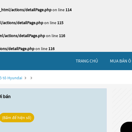
html/actions/detailPage.php
on line
114
/actions/detailPage.php
on line
115
l/actions/detailPage.php
on line
116
ons/detailPage.php
on line
116
TRANG CHỦ
MUA BÁN Ô
ô tô Hyundai
ời bán
(Bấm để hiện số)