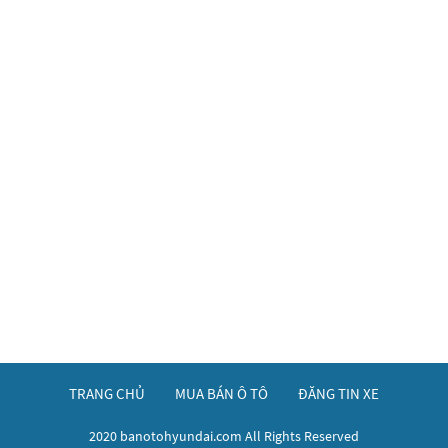
TRANG CHỦ
MUA BÁN Ô TÔ
ĐĂNG TIN XE
2020 banotohyundai.com All Rights Reserved