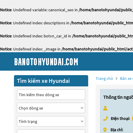
Notice
: Undefined variable: canonical_seo in
/home/banotohyundai/public_
Notice
: Undefined index: descriptions in
/home/banotohyundai/public_html
Notice
: Undefined index: botvn_car_id in
/home/banotohyundai/public_htm
Notice
: Undefined index: _image in
/home/banotohyundai/public_html/acti
Trang chủ
Bán xe 
Tìm kiếm xe Hyundai
Thông tin ngư
Điện thoại:
Địa chỉ: