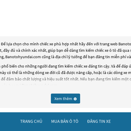
? Để lựa chọn cho mình chiếc xe phù hợp nhất hãy đến với trang web Banotoh
ất, đầy đủ và chính xác nhất, giúp bạn dễ dàng tìm kiếm chiếc xe ô tô đã q
ng, Banotohyundai.com cũng là địa chỉ lý tưởng để bạn đăng tin miễn phí v
phổ biến cho những người đang tìm kiếm chiếc xe đáng tin cậy. Và để đáp 
này có thể là những dòng xe đời cũ đã được nâng cấp, hoặc là các dòng xe mớ
để đảm bảo chất lượng và hiệu suất tốt nhất. Nếu bạn đang tìm kiếm một 
 của bạn tại
Banotohyundai.com
.
Xem thêm
TRANG CHỦ
MUA BÁN Ô TÔ
ĐĂNG TIN XE