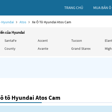
TRANG CHỦ
MUA BÁN Ô
ô Hyundai
Atos
Xe Ô Tô Hyundai Atos Cam
iến của Hyundai
SantaFe
Accent
Tucson
Elan
County
Avante
Grand Starex
Migh
 ô tô Hyundai Atos Cam