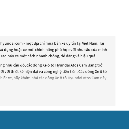
yundai.com - một địa chỉ mua bán xe uy tín tại Việt Nam. Tại
ua sử dụng hoặc xe mới chính hãng phù hợp với nhu cầu của mình
à rao bán xe một cách nhanh chóng, dễ dàng và hiệu quả.
ứng nhu cầu đó, các dòng
Xe ô tô Hyundai Atos Cam
đang trở
i với thiết kế hiện đại và công nghệ tiên tiến. Các dòng
Xe ô tô
chiếc xe, hãy khám phá các dòng
Xe ô tô Hyundai Atos Cam
này