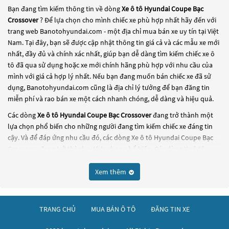
Bạn đang tìm kiếm thông tin về dòng
Xe ô tô Hyundai Coupe Bạc
Crossover
? Để lựa chọn cho mình chiếc xe phù hợp nhất hãy đến với
trang web Banotohyundai.com - một địa chỉ mua bán xe uy tín tại Việt
Nam. Tại đây, bạn sẽ được cập nhật thông tin giá cả và các mẫu xe mới
nhất, đầy đủ và chính xác nhất, giúp bạn dễ dàng tìm kiếm chiếc xe ô
tô đã qua sử dụng hoặc xe mới chính hãng phù hợp với nhu cầu của
mình với giá cả hợp lý nhất. Nếu bạn đang muốn bán chiếc xe đã sử
dụng, Banotohyundai.com cũng là địa chỉ lý tưởng để bạn đăng tin
miễn phí và rao bán xe một cách nhanh chóng, dễ dàng và hiệu quả.
Các dòng
Xe ô tô Hyundai Coupe Bạc Crossover
đang trở thành một
lựa chọn phổ biến cho những người đang tìm kiếm chiếc xe đáng tin
cậy. Và để đáp ứng nhu cầu đó, các dòng
Xe ô tô Hyundai Coupe Bạc
Crossover
đang trở thành sự lựa chọn phổ biến. Các dòng
Xe ô tô
Hyundai Coupe Bạc Crossover
này có thể là những dòng xe đời cũ đã
được nâng cấp, hoặc là các dòng xe mới với thiết kế hiện đại và công
Xem thêm
nghệ tiên tiến. Các dòng
Xe ô tô Hyundai Coupe Bạc Crossover
này
đều được kiểm tra và bảo dưỡng kỹ lưỡng để đảm bảo chất lượng và
hiệu suất tốt nhất. Nếu bạn đang tìm kiếm một chiếc xe, hãy khám
TRANG CHỦ
MUA BÁN Ô TÔ
ĐĂNG TIN XE
phá các dòng
Xe ô tô Hyundai Coupe Bạc Crossover
này và chọn cho
mình một chiếc xe phù hợp với nhu cầu và ngân sách của bạn tại