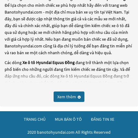
Để lựa chọn cho mình chiếc xe phù hợp nhất hãy đến với trang web
Banotohyundai.com - một địa chỉ mua bán xe uy tín tại Việt Nam. Tại
đây, bạn sẽ được cập nhật thông tin giá cả và các mẫu xe mới nhất,
đầy đủ và chính xác nhất, giúp bạn dễ dàng tìm kiếm chiếc xe ô tô đã
qua sử dụng hoặc xe mới chính hãng phù hợp với nhu cầu của mình
với giá cả hợp lý nhất. Nếu bạn đang muốn bán chiếc xe đã sử dụng,
Banotohyundai.com cũng là địa chỉ lý tưởng để bạn đăng tin miễn phí
và rao bán xe một cách nhanh chóng, dễ dàng và hiệu quả.
Các dòng
Xe ô tô Hyundai Equus Đồng
đang trở thành một lựa chọn
phổ biến cho những người đang tìm kiếm chiếc xe đáng tin cậy. Và để
đáp ứng nhu cầu đó, các dòng
Xe ô tô Hyundai Equus Đồng
đang trở
thành sự lựa chọn phổ biến. Các dòng
Xe ô tô Hyundai Equus Đồng
này có thể là những dòng xe đời cũ đã được nâng cấp, hoặc là các
dòng xe mới với thiết kế hiện đại và công nghệ tiên tiến. Các dòng
Xe ô
Xem thêm
tô Hyundai Equus Đồng
này đều được kiểm tra và bảo dưỡng kỹ lưỡng
để đảm bảo chất lượng và hiệu suất tốt nhất. Nếu bạn đang tìm kiếm
một chiếc xe, hãy khám phá các dòng
Xe ô tô Hyundai Equus Đồng
này
TRANG CHỦ
MUA BÁN Ô TÔ
ĐĂNG TIN XE
và chọn cho mình một chiếc xe phù hợp với nhu cầu và ngân sách của
bạn tại
Banotohyundai.com
.
2020 banotohyundai.com All Rights Reserved