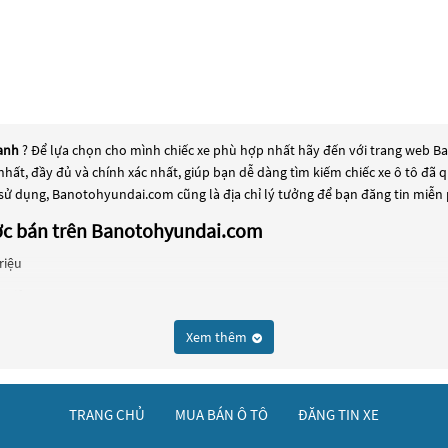
Xanh
? Để lựa chọn cho mình chiếc xe phù hợp nhất hãy đến với trang web Ba
 nhất, đầy đủ và chính xác nhất, giúp bạn dễ dàng tìm kiếm chiếc xe ô tô đ
 sử dụng, Banotohyundai.com cũng là địa chỉ lý tưởng để bạn đăng tin miễn
ược bán trên Banotohyundai.com
riệu
 Triệu
chọn phổ biến cho những người đang tìm kiếm chiếc xe đáng tin cậy. Và để
Xem thêm
Galloper Xanh
này có thể là những dòng xe đời cũ đã được nâng cấp, hoặc là c
o dưỡng kỹ lưỡng để đảm bảo chất lượng và hiệu suất tốt nhất. Nếu bạn đ
ợp với nhu cầu và ngân sách của bạn tại
Banotohyundai.com
.
TRANG CHỦ
MUA BÁN Ô TÔ
ĐĂNG TIN XE