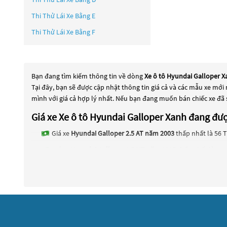
Thi Thử Lái Xe Bằng E
Thi Thử Lái Xe Bằng F
Bạn đang tìm kiếm thông tin về dòng
Xe ô tô Hyundai Galloper 
Tại đây, bạn sẽ được cập nhật thông tin giá cả và các mẫu xe mới
mình với giá cả hợp lý nhất. Nếu bạn đang muốn bán chiếc xe đã
Giá xe Xe ô tô Hyundai Galloper Xanh đang đ
Giá xe
Hyundai Galloper 2.5 AT năm 2003
thấp nhất là 56 T
Giá xe
Hyundai Galloper 2.5 MT năm 1995
thấp nhất là 235
Các dòng
Xe ô tô Hyundai Galloper Xanh
đang trở thành một lựa 
đang trở thành sự lựa chọn phổ biến. Các dòng
Xe ô tô Hyundai 
dòng
Xe ô tô Hyundai Galloper Xanh
này đều được kiểm tra và bả
Hyundai Galloper Xanh
này và chọn cho mình một chiếc xe phù h