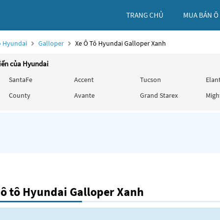
TRANG CHỦ
MUA BÁN Ô
ô Hyundai
Galloper
Xe Ô Tô Hyundai Galloper Xanh
iến của Hyundai
SantaFe
Accent
Tucson
Elan
County
Avante
Grand Starex
Migh
ô tô Hyundai Galloper Xanh