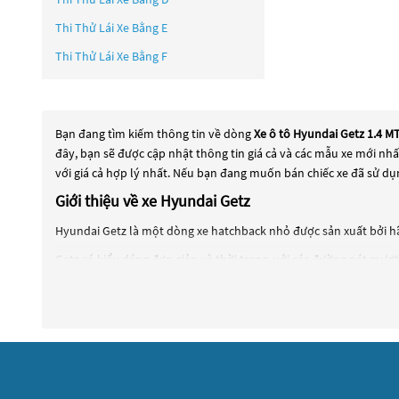
Thi Thử Lái Xe Bằng E
Thi Thử Lái Xe Bằng F
Bạn đang tìm kiếm thông tin về dòng
Xe ô tô Hyundai Getz 1.4 M
đây, bạn sẽ được cập nhật thông tin giá cả và các mẫu xe mới nh
với giá cả hợp lý nhất. Nếu bạn đang muốn bán chiếc xe đã sử dụ
Giới thiệu về xe Hyundai Getz
Hyundai Getz là một dòng xe hatchback nhỏ được sản xuất bởi h
Getz có kiểu dáng đơn giản và thời trang, với các đường nét mượt
và tài xế. Nội thất của Getz được thiết kế đơn giản và sử dụng vật
Getz có động cơ xăng và diesel, với công suất tối đa từ 67 đến 1
Tóm lại, Hyundai Getz là một dòng xe hatchback nhỏ, được thiết
một chiếc xe đô thị nhỏ gọn và tiết kiệm nhiên liệu.