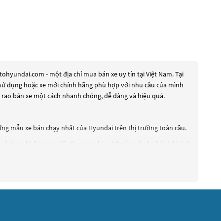
ohyundai.com - một địa chỉ mua bán xe uy tín tại Việt Nam. Tại
ua sử dụng hoặc xe mới chính hãng phù hợp với nhu cầu của mình
à rao bán xe một cách nhanh chóng, dễ dàng và hiệu quả.
ng mẫu xe bán chạy nhất của Hyundai trên thị trường toàn cầu.
à sử dụng không gian tối đa, mang lại sự thoải mái cho hành khách
 hòa không khí và bộ ghế thoải mái.
trang bị hệ thống phanh ABS và hệ thống kiểm soát hành trình.
dụng. Getz là một lựa chọn phù hợp cho những người muốn sở hữu