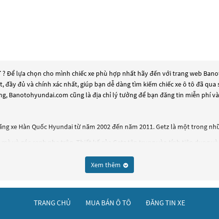
T
? Để lựa chọn cho mình chiếc xe phù hợp nhất hãy đến với trang web Banot
ất, đầy đủ và chính xác nhất, giúp bạn dễ dàng tìm kiếm chiếc xe ô tô đã q
ng, Banotohyundai.com cũng là địa chỉ lý tưởng để bạn đăng tin miễn phí v
ãng xe Hàn Quốc Hyundai từ năm 2002 đến năm 2011. Getz là một trong nhữ
 mà và góc cạnh pha trộn. Thiết kế của Getz tập trung vào tính tiện dụng v
 liệu chất lượng tốt, với các tính năng tiện ích như hệ thống âm thanh, điều
Xem thêm
07 mã lực, đi kèm với hộp số sàn hoặc tự động 4 hoặc 5 cấp. Getz cũng được 
 kế đơn giản và tiện dụng, mang lại sự thoải mái và an toàn cho người sử 
TRANG CHỦ
MUA BÁN Ô TÔ
ĐĂNG TIN XE