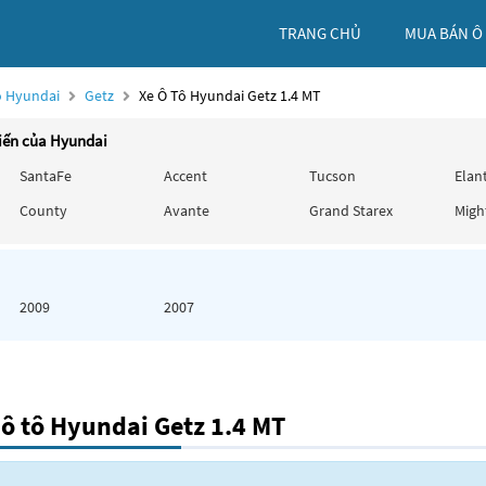
TRANG CHỦ
MUA BÁN Ô
ô Hyundai
Getz
Xe Ô Tô Hyundai Getz 1.4 MT
iến của Hyundai
SantaFe
Accent
Tucson
Elan
County
Avante
Grand Starex
Migh
2009
2007
ô tô Hyundai Getz 1.4 MT