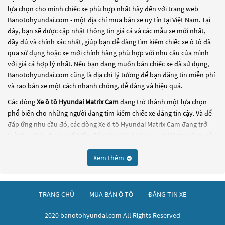
lựa chọn cho mình chiếc xe phù hợp nhất hãy đến với trang web
Banotohyundai.com - một địa chỉ mua bán xe uy tín tại Việt Nam. Tại
đây, bạn sẽ được cập nhật thông tin giá cả và các mẫu xe mới nhất,
đầy đủ và chính xác nhất, giúp bạn dễ dàng tìm kiếm chiếc xe ô tô đã
qua sử dụng hoặc xe mới chính hãng phù hợp với nhu cầu của mình
với giá cả hợp lý nhất. Nếu bạn đang muốn bán chiếc xe đã sử dụng,
Banotohyundai.com cũng là địa chỉ lý tưởng để bạn đăng tin miễn phí
và rao bán xe một cách nhanh chóng, dễ dàng và hiệu quả.
Các dòng
Xe ô tô Hyundai Matrix Cam
đang trở thành một lựa chọn
phổ biến cho những người đang tìm kiếm chiếc xe đáng tin cậy. Và để
đáp ứng nhu cầu đó, các dòng
Xe ô tô Hyundai Matrix Cam
đang trở
thành sự lựa chọn phổ biến. Các dòng
Xe ô tô Hyundai Matrix Cam
này
có thể là những dòng xe đời cũ đã được nâng cấp, hoặc là các dòng xe
mới với thiết kế hiện đại và công nghệ tiên tiến. Các dòng
Xe ô tô
Xem thêm
Hyundai Matrix Cam
này đều được kiểm tra và bảo dưỡng kỹ lưỡng để
đảm bảo chất lượng và hiệu suất tốt nhất. Nếu bạn đang tìm kiếm
một chiếc xe, hãy khám phá các dòng
Xe ô tô Hyundai Matrix Cam
này
TRANG CHỦ
MUA BÁN Ô TÔ
ĐĂNG TIN XE
và chọn cho mình một chiếc xe phù hợp với nhu cầu và ngân sách của
bạn tại
Banotohyundai.com
.
2020 banotohyundai.com All Rights Reserved