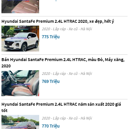
Hyundai SantaFe Premium 2.4L HTRAC 2020, xe đẹp, hết ý
2020 - Lắp ráp - Xe cũ - Hà Nội
775 Triệu
Bán Hyundai SantaFe Premium 2.4L HTRAC, màu Đỏ, Máy xăng,
2020
2020 - Lắp ráp - Xe cũ - Hà Nội
769 Triệu
Hyundai SantaFe Premium 2.4L HTRAC năm sản xuất 2020 giá
tốt
2020 - Lắp ráp - Xe cũ - Hà Nội
770 Triệu