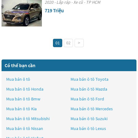
2020 - Lắp ráp - Xe cũ - TP HCM
719 Triệu
01
02
>
Có thể bạn cần
Mua bán ô tô
Mua bán ô tô
Toyota
Mua bán ô tô
Honda
Mua bán ô tô
Mazda
Mua bán ô tô
Bmw
Mua bán ô tô
Ford
Mua bán ô tô
Kia
Mua bán ô tô
Mercedes
Mua bán ô tô
Mitsubishi
Mua bán ô tô
Suzuki
Mua bán ô tô
Nissan
Mua bán ô tô
Lexus