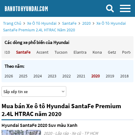
Trang Chủ
Xe Ô Tô Hyundai
SantaFe
2020
Xe Ô Tô Hyundai
SantaFe Premium 2.4L HTRAC Năm 2020
Các dòng xe phổ biến của Hyundai
I10
SantaFe
Accent
Tucson
Elantra
Kona
Getz
Porter
Theo năm:
2026
2025
2024
2023
2022
2021
2020
2019
2018
Mua bán Xe ô tô Hyundai SantaFe Premium
2.4L HTRAC năm 2020
Hyundai SantaFe 2020 Suv màu Xanh
2020 - Lắp ráp - Xe cũ - TP HCM