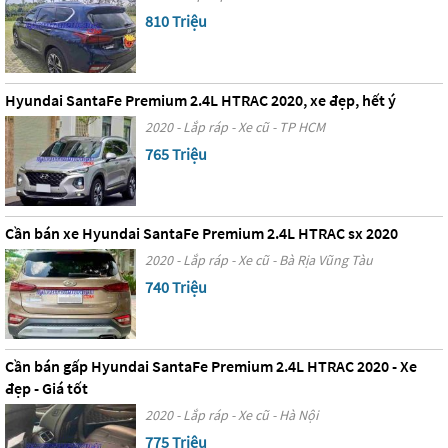
810 Triệu
Hyundai SantaFe Premium 2.4L HTRAC 2020, xe đẹp, hết ý
2020 - Lắp ráp - Xe cũ - TP HCM
765 Triệu
Cần bán xe Hyundai SantaFe Premium 2.4L HTRAC sx 2020
2020 - Lắp ráp - Xe cũ - Bà Rịa Vũng Tàu
740 Triệu
Cần bán gấp Hyundai SantaFe Premium 2.4L HTRAC 2020 - Xe
đẹp - Giá tốt
2020 - Lắp ráp - Xe cũ - Hà Nội
775 Triệu