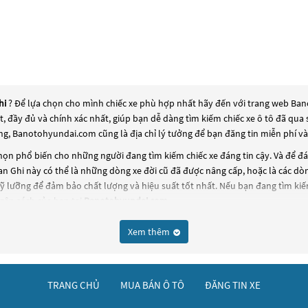
hi
? Để lựa chọn cho mình chiếc xe phù hợp nhất hãy đến với trang web Bano
ất, đầy đủ và chính xác nhất, giúp bạn dễ dàng tìm kiếm chiếc xe ô tô đã q
ng, Banotohyundai.com cũng là địa chỉ lý tưởng để bạn đăng tin miễn phí v
ọn phổ biến cho những người đang tìm kiếm chiếc xe đáng tin cậy. Và để đ
an Ghi
này có thể là những dòng xe đời cũ đã được nâng cấp, hoặc là các dòng
ỹ lưỡng để đảm bảo chất lượng và hiệu suất tốt nhất. Nếu bạn đang tìm ki
gân sách của bạn tại
Banotohyundai.com
.
Xem thêm
TRANG CHỦ
MUA BÁN Ô TÔ
ĐĂNG TIN XE