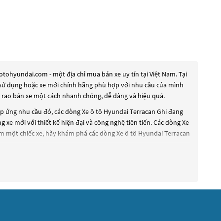
tohyundai.com - một địa chỉ mua bán xe uy tín tại Việt Nam. Tại
ua sử dụng hoặc xe mới chính hãng phù hợp với nhu cầu của mình
à rao bán xe một cách nhanh chóng, dễ dàng và hiệu quả.
áp ứng nhu cầu đó, các dòng
Xe ô tô Hyundai Terracan Ghi
đang
 xe mới với thiết kế hiện đại và công nghệ tiên tiến. Các dòng
Xe
ếm một chiếc xe, hãy khám phá các dòng
Xe ô tô Hyundai Terracan