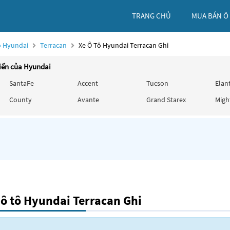
TRANG CHỦ
MUA BÁN Ô
ô Hyundai
Terracan
Xe Ô Tô Hyundai Terracan Ghi
iến của Hyundai
SantaFe
Accent
Tucson
Elan
County
Avante
Grand Starex
Migh
ô tô Hyundai Terracan Ghi