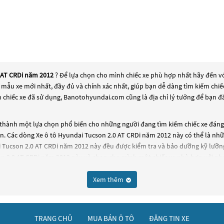
0 AT CRDi năm 2012
? Để lựa chọn cho mình chiếc xe phù hợp nhất hãy đến v
các mẫu xe mới nhất, đầy đủ và chính xác nhất, giúp bạn dễ dàng tìm kiếm ch
 chiếc xe đã sử dụng, Banotohyundai.com cũng là địa chỉ lý tưởng để bạn đ
thành một lựa chọn phổ biến cho những người đang tìm kiếm chiếc xe đáng 
ến. Các dòng
Xe ô tô Hyundai Tucson 2.0 AT CRDi năm 2012
này có thể là nhữ
i Tucson 2.0 AT CRDi năm 2012
này đều được kiểm tra và bảo dưỡng kỹ lưỡng
on 2.0 AT CRDi năm 2012
này và chọn cho mình một chiếc xe phù hợp với nhu
Xem thêm
TRANG CHỦ
MUA BÁN Ô TÔ
ĐĂNG TIN XE