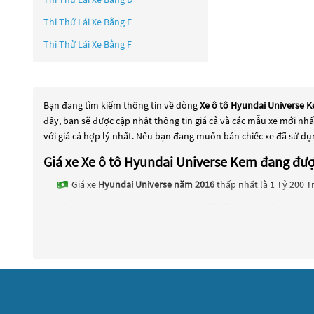
Thi Thử Lái Xe Bằng E
Thi Thử Lái Xe Bằng F
Bạn đang tìm kiếm thông tin về dòng
Xe ô tô Hyundai Universe 
đây, bạn sẽ được cập nhật thông tin giá cả và các mẫu xe mới nh
với giá cả hợp lý nhất. Nếu bạn đang muốn bán chiếc xe đã sử dụ
Giá xe Xe ô tô Hyundai Universe Kem đang đ
Giá xe
Hyundai Universe năm 2016
thấp nhất là 1 Tỷ 200 T
Giá xe
Hyundai Universe Noble 47S năm 2015
thấp nhất là 
Các dòng
Xe ô tô Hyundai Universe Kem
đang trở thành một lựa 
trở thành sự lựa chọn phổ biến. Các dòng
Xe ô tô Hyundai Unive
Xe ô tô Hyundai Universe Kem
này đều được kiểm tra và bảo dưỡn
Universe Kem
này và chọn cho mình một chiếc xe phù hợp với nh