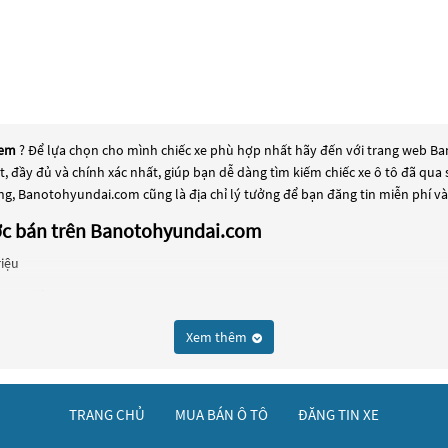
Kem
? Để lựa chọn cho mình chiếc xe phù hợp nhất hãy đến với trang web Ban
ất, đầy đủ và chính xác nhất, giúp bạn dễ dàng tìm kiếm chiếc xe ô tô đã q
ng, Banotohyundai.com cũng là địa chỉ lý tưởng để bạn đăng tin miễn phí v
ược bán trên Banotohyundai.com
riệu
550 Triệu
chọn phổ biến cho những người đang tìm kiếm chiếc xe đáng tin cậy. Và để 
Xem thêm
rse Kem
này có thể là những dòng xe đời cũ đã được nâng cấp, hoặc là các dòn
g kỹ lưỡng để đảm bảo chất lượng và hiệu suất tốt nhất. Nếu bạn đang tì
u cầu và ngân sách của bạn tại
Banotohyundai.com
.
TRANG CHỦ
MUA BÁN Ô TÔ
ĐĂNG TIN XE