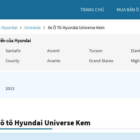
TRANG CHỦ
MUA BÁN Ô
ô Hyundai
Universe
Xe Ô Tô Hyundai Universe Kem
iến của Hyundai
SantaFe
Accent
Tucson
Elan
County
Avante
Grand Starex
Migh
2013
 ô tô Hyundai Universe Kem