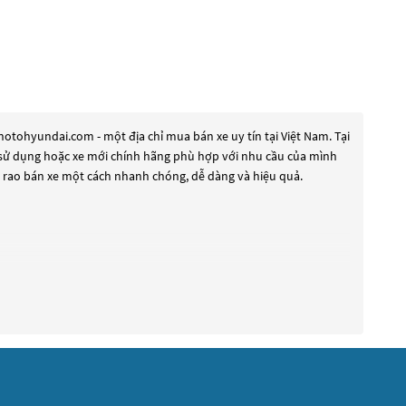
otohyundai.com - một địa chỉ mua bán xe uy tín tại Việt Nam. Tại
ua sử dụng hoặc xe mới chính hãng phù hợp với nhu cầu của mình
à rao bán xe một cách nhanh chóng, dễ dàng và hiệu quả.
đáp ứng nhu cầu đó, các dòng
Xe ô tô Hyundai Universe Kem
đang
g xe mới với thiết kế hiện đại và công nghệ tiên tiến. Các dòng
m kiếm một chiếc xe, hãy khám phá các dòng
Xe ô tô Hyundai