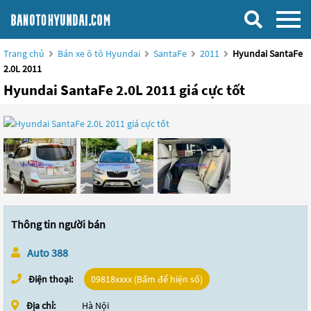
Trang chủ
Bán xe ô tô Hyundai
SantaFe
2011
Hyundai SantaFe
2.0L 2011
Hyundai SantaFe 2.0L 2011 giá cực tốt
Thông tin người bán
Auto 388
Điện thoại:
09818xxxx (Bấm để hiện số)
Địa chỉ:
Hà Nội