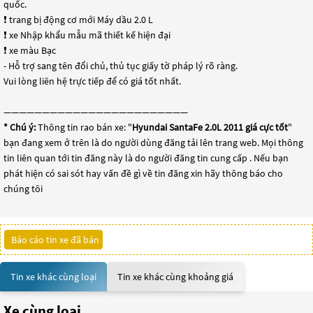
quốc.
❗️ trang bị động cơ mới Máy dầu 2.0 L
❗️ xe Nhập khẩu mẫu mã thiết kế hiện đại
❗️ xe màu Bạc
- Hỗ trợ sang tên đổi chủ, thủ tục giấy tờ pháp lý rõ ràng.
Vui lòng liên hệ trực tiếp để có giá tốt nhất.
————————————————————————
* Chú ý:
Thông tin rao bán xe: "
Hyundai SantaFe 2.0L 2011 giá cực tốt
"
bạn đang xem ở trên là do người dùng đăng tải lên trang web. Mọi thông
tin liên quan tới tin đăng này là do người đăng tin cung cấp . Nếu bạn
phát hiện có sai sót hay vấn đề gì về tin đăng xin hãy thông báo cho
chúng tôi
Báo cáo tin xe đã bán
Tin xe khác cùng loại
Tin xe khác cùng khoảng giá
Xe cùng loại