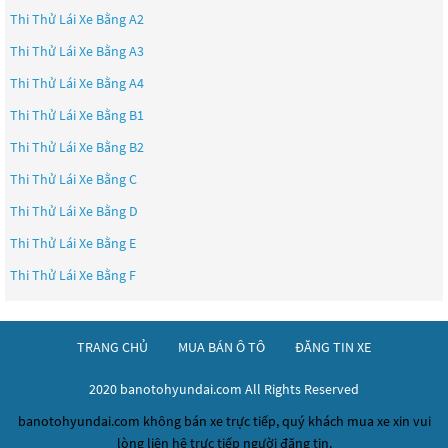
Thi Thử Lái Xe Bằng A2
Thi Thử Lái Xe Bằng A3
Thi Thử Lái Xe Bằng A4
Thi Thử Lái Xe Bằng B1
Thi Thử Lái Xe Bằng B2
Thi Thử Lái Xe Bằng C
Thi Thử Lái Xe Bằng D
Thi Thử Lái Xe Bằng E
Thi Thử Lái Xe Bằng F
TRANG CHỦ
MUA BÁN Ô TÔ
ĐĂNG TIN XE
2020 banotohyundai.com All Rights Reserved
banotohyundai.com không bán xe trực tiếp, quý khách mua xe xin vui
lòng liên hệ trực tiếp người đăng tin.