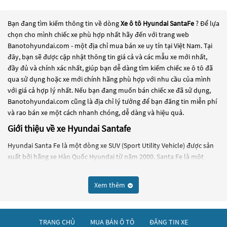
Bạn đang tìm kiếm thông tin về dòng
Xe ô tô Hyundai SantaFe
? Để lựa
chọn cho mình chiếc xe phù hợp nhất hãy đến với trang web
Banotohyundai.com - một địa chỉ mua bán xe uy tín tại Việt Nam. Tại
đây, bạn sẽ được cập nhật thông tin giá cả và các mẫu xe mới nhất,
đầy đủ và chính xác nhất, giúp bạn dễ dàng tìm kiếm chiếc xe ô tô đã
qua sử dụng hoặc xe mới chính hãng phù hợp với nhu cầu của mình
với giá cả hợp lý nhất. Nếu bạn đang muốn bán chiếc xe đã sử dụng,
Banotohyundai.com cũng là địa chỉ lý tưởng để bạn đăng tin miễn phí
và rao bán xe một cách nhanh chóng, dễ dàng và hiệu quả.
Giới thiệu về xe Hyundai Santafe
Hyundai Santa Fe là một dòng xe SUV (Sport Utility Vehicle) được sản
xuất bởi hãng xe Hàn Quốc Hyundai từ năm 2000. Santa Fe là một
trong những dòng xe SUV được ưa chuộng của Hyundai, cạnh tranh
với các đối thủ trong phân khúc như Toyota Highlander, Honda Pilot
Xem thêm
và Ford Explorer.
Các phiên bản của Santa Fe được cập nhật liên tục và hiện tại đã có
đến thế hệ thứ 4. Santa Fe có thiết kế hiện đại, khả năng vận hành tốt,
TRANG CHỦ
MUA BÁN Ô TÔ
ĐĂNG TIN XE