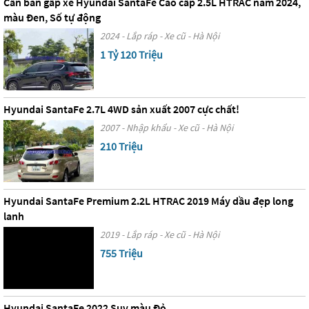
Cần bán gấp xe Hyundai SantaFe Cao cấp 2.5L HTRAC năm 2024,
màu Đen, Số tự động
2024 - Lắp ráp - Xe cũ - Hà Nội
1 Tỷ 120 Triệu
Hyundai SantaFe 2.7L 4WD sản xuất 2007 cực chất!
2007 - Nhập khẩu - Xe cũ - Hà Nội
210 Triệu
Hyundai SantaFe Premium 2.2L HTRAC 2019 Máy dầu đẹp long
lanh
2019 - Lắp ráp - Xe cũ - Hà Nội
755 Triệu
Hyundai SantaFe 2022 Suv màu Đỏ