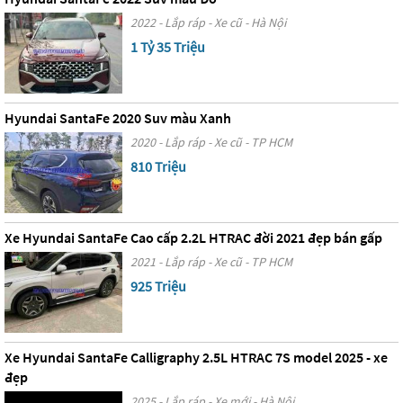
2022 - Lắp ráp - Xe cũ - Hà Nội
1 Tỷ 35 Triệu
Hyundai SantaFe 2020 Suv màu Xanh
2020 - Lắp ráp - Xe cũ - TP HCM
810 Triệu
Xe Hyundai SantaFe Cao cấp 2.2L HTRAC đời 2021 đẹp bán gấp
2021 - Lắp ráp - Xe cũ - TP HCM
925 Triệu
Xe Hyundai SantaFe Calligraphy 2.5L HTRAC 7S model 2025 - xe
đẹp
2025 - Lắp ráp - Xe mới - Hà Nội