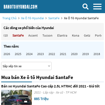
Trang Chủ
Xe Ô Tô Hyundai
SantaFe
Xe Ô Tô Hyundai SantaFe
Các dòng xe phổ biến của Hyundai
I10
SantaFe
Accent
Tucson
Elantra
Kona
Getz
Porter
Theo năm:
2026
2025
2024
2023
2022
2021
2020
2019
2018
Mua bán Xe ô tô Hyundai SantaFe
Bán xe Hyundai SantaFe Cao cấp 2.5L HTRAC đời 2021 - Giá tốt
2021 - Lắp ráp - Xe cũ - TP HCM
885 Triệu