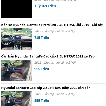
1 Tỷ 169 Triệu
Bán xe Hyundai SantaFe Premium 2.4L HTRAC đời 2019 - Giá tốt
2019 - Lắp ráp - Xe cũ - Hà Nội
715 Triệu
Cần bán Hyundai SantaFe Cao cấp 2.5L HTRAC 2022 xe đẹp
2022 - Lắp ráp - Xe cũ - Hà Nội
955 Triệu
Hyundai SantaFe Cao cấp 2.5L HTRAC năm 2022 cần bán
2022 - Lắp ráp - Xe cũ - Hà Nội
955 Triệu