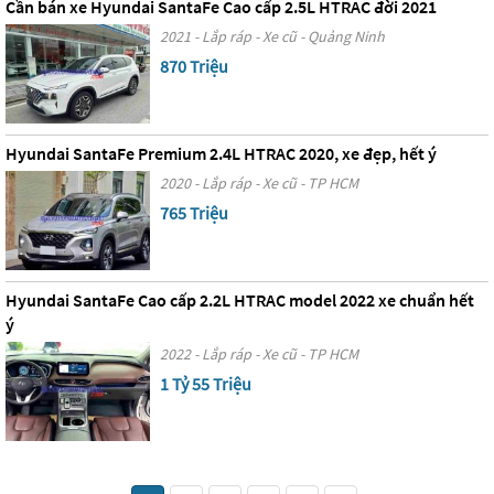
Cần bán xe Hyundai SantaFe Cao cấp 2.5L HTRAC đời 2021
2021 - Lắp ráp - Xe cũ - Quảng Ninh
870 Triệu
Hyundai SantaFe Premium 2.4L HTRAC 2020, xe đẹp, hết ý
2020 - Lắp ráp - Xe cũ - TP HCM
765 Triệu
Hyundai SantaFe Cao cấp 2.2L HTRAC model 2022 xe chuẩn hết
ý
2022 - Lắp ráp - Xe cũ - TP HCM
1 Tỷ 55 Triệu