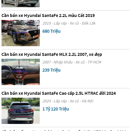
Cần bán xe Hyundai SantaFe 2.2L màu Cát 2019
2019 - Lắp ráp - Xe cũ - Đăk Lăk
680 Triệu
Cần bán xe Hyundai SantaFe MLX 2.2L 2007, xe đẹp
2007 - Nhập khẩu - Xe cũ - TP HCM
239 Triệu
Cần bán xe Hyundai SantaFe Cao cấp 2.5L HTRAC đời 2024
2024 - Lắp ráp - Xe cũ - Hà Nội
1 Tỷ 120 Triệu