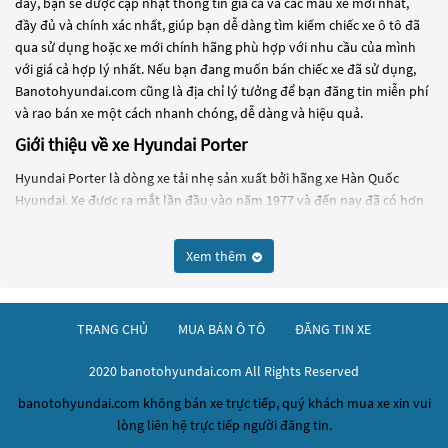
đây, bạn sẽ được cập nhật thông tin giá cả và các mẫu xe mới nhất,
đầy đủ và chính xác nhất, giúp bạn dễ dàng tìm kiếm chiếc xe ô tô đã
qua sử dụng hoặc xe mới chính hãng phù hợp với nhu cầu của mình
với giá cả hợp lý nhất. Nếu bạn đang muốn bán chiếc xe đã sử dụng,
Banotohyundai.com cũng là địa chỉ lý tưởng để bạn đăng tin miễn phí
và rao bán xe một cách nhanh chóng, dễ dàng và hiệu quả.
Giới thiệu về xe Hyundai Porter
Hyundai Porter là dòng xe tải nhẹ sản xuất bởi hãng xe Hàn Quốc
Hyundai. Xe được ra mắt lần đầu vào năm 1977 và đến nay đã có hơn
4 thế hệ được sản xuất và phát triển.
Porter có kiểu dáng thiết kế đơn giản và chắc chắn, với khung gầm
Xem thêm
bằng thép chịu lực và khung xe vững chắc giúp tăng độ bền và độ an
toàn của xe. Nội thất của Porter được thiết kế đơn giản và tiện nghi,
với các tính năng cơ bản như điều hòa không khí, radio và hệ thống
TRANG CHỦ
MUA BÁN Ô TÔ
ĐĂNG TIN XE
âm thanh.
2020 banotohyundai.com All Rights Reserved
Porter có động cơ xăng và diesel, với các phiên bản động cơ từ 2.5 đến
3.5 lít, công suất từ 85 đến 130 mã lực và hộp số sàn hoặc tự động 5
banotohyundai.com không bán xe trực tiếp, quý khách mua xe xin vui
hoặc 6 cấp. Porter có khả năng vận hành mạnh mẽ và linh hoạt, giúp
lòng liên hệ trực tiếp người đăng tin.
xe di chuyển dễ dàng trên địa hình đa dạng và vận chuyển hàng hóa