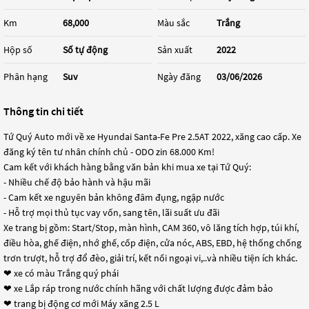
Km
68,000
Màu sắc
Trắng
Hộp số
Số tự động
Sản xuất
2022
Phân hạng
Suv
Ngày đăng
03/06/2026
Thông tin chi tiết
Tứ Quý Auto mới về xe Hyundai Santa-Fe Pre 2.5AT 2022, xăng cao cấp. Xe
đăng ký tên tư nhân chính chủ - ODO zin 68.000 Km!
Cam kết với khách hàng bằng văn bản khi mua xe tại Tứ Quý:
- Nhiều chế độ bảo hành và hậu mãi
- Cam kết xe nguyên bản không đâm đụng, ngập nước
- Hỗ trợ mọi thủ tục vay vốn, sang tên, lãi suất ưu đãi
Xe trang bị gồm: Start/Stop, màn hình, CAM 360, vô lăng tích hợp, túi khí,
điều hòa, ghế điện, nhớ ghế, cốp điện, cửa nóc, ABS, EBD, hệ thống chống
trơn trượt, hỗ trợ đổ đèo, giải trí, kết nối ngoại vi,..và nhiều tiện ích khác.
❤ xe có màu Trắng quý phái
❤ xe Lắp ráp trong nước chính hãng với chất lượng được đảm bảo
❤ trang bị động cơ mới Máy xăng 2.5 L