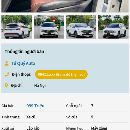
Thông tin người bán
Tứ Quý Auto
Điện thoại:
09411xxxx (Bấm để hiện số)
Địa chỉ:
Hà Nội
999 Triệu
Giá bán
Chỗ ngồi
7
Tình trạng
Xe cũ
Số cửa
5
Xuất xứ
Lắp ráp
Nhiên liệu
Máy xăng