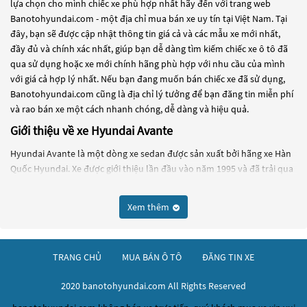
lựa chọn cho mình chiếc xe phù hợp nhất hãy đến với trang web
Banotohyundai.com - một địa chỉ mua bán xe uy tín tại Việt Nam. Tại
đây, bạn sẽ được cập nhật thông tin giá cả và các mẫu xe mới nhất,
đầy đủ và chính xác nhất, giúp bạn dễ dàng tìm kiếm chiếc xe ô tô đã
qua sử dụng hoặc xe mới chính hãng phù hợp với nhu cầu của mình
với giá cả hợp lý nhất. Nếu bạn đang muốn bán chiếc xe đã sử dụng,
Banotohyundai.com cũng là địa chỉ lý tưởng để bạn đăng tin miễn phí
và rao bán xe một cách nhanh chóng, dễ dàng và hiệu quả.
Giới thiệu về xe Hyundai Avante
Hyundai Avante là một dòng xe sedan được sản xuất bởi hãng xe Hàn
Quốc Hyundai. Xe được giới thiệu lần đầu vào năm 1995 và đã trải qua
nhiều lần nâng cấp để đáp ứng nhu cầu của thị trường.
Avante có kiểu dáng thiết kế đẹp mắt và hiện đại, với các đường nét
Xem thêm
mượt mà và các chi tiết tinh tế. Nội thất của xe được thiết kế rộng rãi
và thoải mái, với các trang bị tiện nghi như điều hòa không khí, đầu đĩa
CD, hệ thống âm thanh, tay lái trợ lực, cửa sổ điện và nhiều tính năng
TRANG CHỦ
MUA BÁN Ô TÔ
ĐĂNG TIN XE
khác.
2020 banotohyundai.com All Rights Reserved
Động cơ của Avante là động cơ xăng 4 xi-lanh, với dung tích từ 1.4 đến
1.6 lít, công suất từ 100 đến 130 mã lực và hộp số sàn hoặc tự động 6