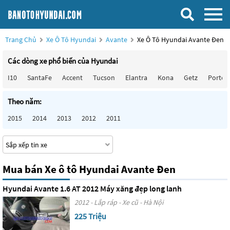
Trang Chủ
Xe Ô Tô Hyundai
Avante
Xe Ô Tô Hyundai Avante Đen
Các dòng xe phổ biến của Hyundai
I10
SantaFe
Accent
Tucson
Elantra
Kona
Getz
Porter
Theo năm:
2015
2014
2013
2012
2011
Mua bán Xe ô tô Hyundai Avante Đen
Hyundai Avante 1.6 AT 2012 Máy xăng đẹp long lanh
2012 - Lắp ráp - Xe cũ - Hà Nội
225 Triệu