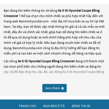
Bạn đang tìm kiếm thông tin về dòng
Xe ô tô Hyundai Coupe Đồng
Crossover
? Để lựa chọn cho mình chiếc xe phù hợp nhất hãy đến với
trang web Banotohyundai.com - một địa chỉ mua bán xe uy tín tại Việt
Nam. Tại đây, bạn sẽ được cập nhật thông tin giá cả và các mẫu xe mới
nhất, đầy đủ và chính xác nhất, giúp bạn dễ dàng tìm kiếm chiếc xe ô
tô đã qua sử dụng hoặc xe mới chính hãng phù hợp với nhu cầu của
mình với giá cả hợp lý nhất. Nếu bạn đang muốn bán chiếc xe đã sử
dụng, Banotohyundai.com cũng là địa chỉ lý tưởng để bạn đăng tin
miễn phí và rao bán xe một cách nhanh chóng, dễ dàng và hiệu quả.
Các dòng
Xe ô tô Hyundai Coupe Đồng Crossover
đang trở thành một
lựa chọn phổ biến cho những người đang tìm kiếm chiếc xe đáng tin
cậy. Và để đáp ứng nhu cầu đó, các dòng
Xe ô tô Hyundai Coupe Đồng
Crossover
đang trở thành sự lựa chọn phổ biến. Các dòng
Xe ô tô
Hyundai Coupe Đồng Crossover
này có thể là những dòng xe đời cũ đã
được nâng cấp, hoặc là các dòng xe mới với thiết kế hiện đại và công
Xem thêm
nghệ tiên tiến. Các dòng
Xe ô tô Hyundai Coupe Đồng Crossover
này
đều được kiểm tra và bảo dưỡng kỹ lưỡng để đảm bảo chất lượng và
hiệu suất tốt nhất. Nếu bạn đang tìm kiếm một chiếc xe, hãy khám
TRANG CHỦ
MUA BÁN Ô TÔ
ĐĂNG TIN XE