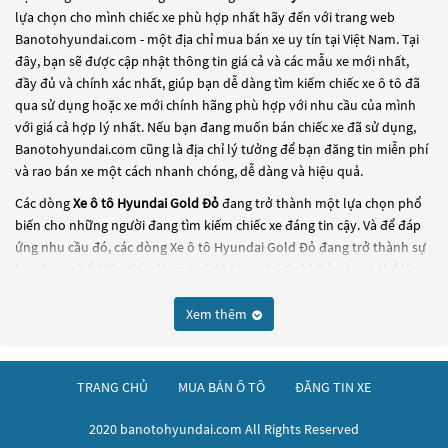
lựa chọn cho mình chiếc xe phù hợp nhất hãy đến với trang web
Banotohyundai.com - một địa chỉ mua bán xe uy tín tại Việt Nam. Tại
đây, bạn sẽ được cập nhật thông tin giá cả và các mẫu xe mới nhất,
đầy đủ và chính xác nhất, giúp bạn dễ dàng tìm kiếm chiếc xe ô tô đã
qua sử dụng hoặc xe mới chính hãng phù hợp với nhu cầu của mình
với giá cả hợp lý nhất. Nếu bạn đang muốn bán chiếc xe đã sử dụng,
Banotohyundai.com cũng là địa chỉ lý tưởng để bạn đăng tin miễn phí
và rao bán xe một cách nhanh chóng, dễ dàng và hiệu quả.
Các dòng
Xe ô tô Hyundai Gold Đỏ
đang trở thành một lựa chọn phổ
biến cho những người đang tìm kiếm chiếc xe đáng tin cậy. Và để đáp
ứng nhu cầu đó, các dòng
Xe ô tô Hyundai Gold Đỏ
đang trở thành sự
lựa chọn phổ biến. Các dòng
Xe ô tô Hyundai Gold Đỏ
này có thể là
những dòng xe đời cũ đã được nâng cấp, hoặc là các dòng xe mới với
thiết kế hiện đại và công nghệ tiên tiến. Các dòng
Xe ô tô Hyundai
Xem thêm
Gold Đỏ
này đều được kiểm tra và bảo dưỡng kỹ lưỡng để đảm bảo
chất lượng và hiệu suất tốt nhất. Nếu bạn đang tìm kiếm một chiếc xe,
hãy khám phá các dòng
Xe ô tô Hyundai Gold Đỏ
này và chọn cho
TRANG CHỦ
MUA BÁN Ô TÔ
ĐĂNG TIN XE
mình một chiếc xe phù hợp với nhu cầu và ngân sách của bạn tại
Banotohyundai.com
.
2020 banotohyundai.com All Rights Reserved