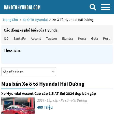
Trang Chủ
Xe Ô Tô Hyundai
Xe Ô Tô Hyundai Hải Dương
Các dòng xe phổ biến của Hyundai
I10
SantaFe
Accent
Tucson
Elantra
Kona
Getz
Porter
Theo năm:
Mua bán Xe ô tô Hyundai Hải Dương
Xe Hyundai Accent Cao cấp 1.5 AT đời 2024 đẹp bán gấp
2024 - Lắp ráp - Xe cũ - Hải Dương
489 Triệu