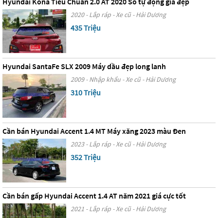
Hyundai Kona Tiêu Chuẩn 2.0 AT 2020 Số tự động giá đẹp
2020 - Lắp ráp - Xe cũ - Hải Dương
435 Triệu
Hyundai SantaFe SLX 2009 Máy dầu đẹp long lanh
2009 - Nhập khẩu - Xe cũ - Hải Dương
310 Triệu
Cần bán Hyundai Accent 1.4 MT Máy xăng 2023 màu Đen
2023 - Lắp ráp - Xe cũ - Hải Dương
352 Triệu
Cần bán gấp Hyundai Accent 1.4 AT năm 2021 giá cực tốt
2021 - Lắp ráp - Xe cũ - Hải Dương