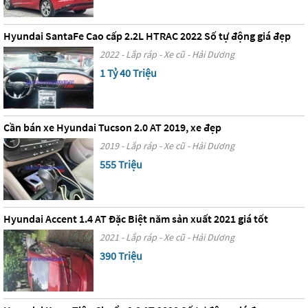
Hyundai SantaFe Cao cấp 2.2L HTRAC 2022 Số tự động giá đẹp
2022 - Lắp ráp - Xe cũ - Hải Dương
1 Tỷ 40 Triệu
Cần bán xe Hyundai Tucson 2.0 AT 2019, xe đẹp
2019 - Lắp ráp - Xe cũ - Hải Dương
555 Triệu
Hyundai Accent 1.4 AT Đặc Biệt năm sản xuất 2021 giá tốt
2021 - Lắp ráp - Xe cũ - Hải Dương
390 Triệu