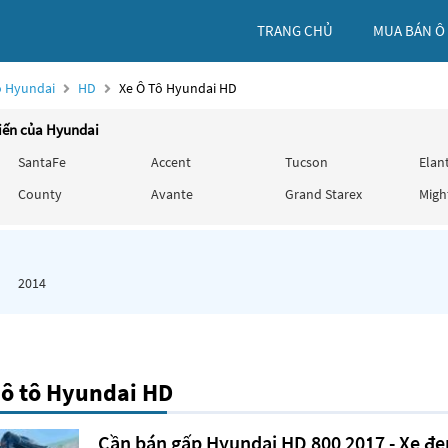
TRANG CHỦ
MUA BÁN Ô
ô Hyundai
HD
Xe Ô Tô Hyundai HD
iến của Hyundai
SantaFe
Accent
Tucson
Elan
County
Avante
Grand Starex
Migh
2014
 ô tô Hyundai HD
Cần bán gấp Hyundai HD 800 2017 - Xe đẹp