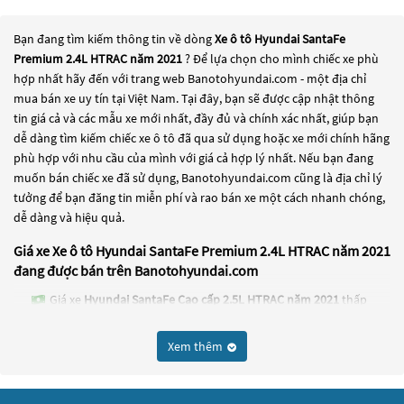
Bạn đang tìm kiếm thông tin về dòng
Xe ô tô Hyundai SantaFe
Premium 2.4L HTRAC năm 2021
? Để lựa chọn cho mình chiếc xe phù
hợp nhất hãy đến với trang web Banotohyundai.com - một địa chỉ
mua bán xe uy tín tại Việt Nam. Tại đây, bạn sẽ được cập nhật thông
tin giá cả và các mẫu xe mới nhất, đầy đủ và chính xác nhất, giúp bạn
dễ dàng tìm kiếm chiếc xe ô tô đã qua sử dụng hoặc xe mới chính hãng
phù hợp với nhu cầu của mình với giá cả hợp lý nhất. Nếu bạn đang
muốn bán chiếc xe đã sử dụng, Banotohyundai.com cũng là địa chỉ lý
tưởng để bạn đăng tin miễn phí và rao bán xe một cách nhanh chóng,
dễ dàng và hiệu quả.
Giá xe Xe ô tô Hyundai SantaFe Premium 2.4L HTRAC năm 2021
đang được bán trên Banotohyundai.com
Giá xe
Hyundai SantaFe Cao cấp 2.5L HTRAC năm 2021
thấp
nhất là 825 Triệu
Xem thêm
Giá xe
Hyundai SantaFe Cao cấp 2.2L HTRAC năm 2021
thấp
nhất là 789 Triệu
Giá xe
Hyundai SantaFe Tiêu chuẩn 2.2L năm 2021
thấp nhất là