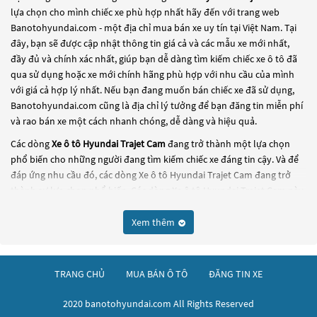
lựa chọn cho mình chiếc xe phù hợp nhất hãy đến với trang web
Banotohyundai.com - một địa chỉ mua bán xe uy tín tại Việt Nam. Tại
đây, bạn sẽ được cập nhật thông tin giá cả và các mẫu xe mới nhất,
đầy đủ và chính xác nhất, giúp bạn dễ dàng tìm kiếm chiếc xe ô tô đã
qua sử dụng hoặc xe mới chính hãng phù hợp với nhu cầu của mình
với giá cả hợp lý nhất. Nếu bạn đang muốn bán chiếc xe đã sử dụng,
Banotohyundai.com cũng là địa chỉ lý tưởng để bạn đăng tin miễn phí
và rao bán xe một cách nhanh chóng, dễ dàng và hiệu quả.
Các dòng
Xe ô tô Hyundai Trajet Cam
đang trở thành một lựa chọn
phổ biến cho những người đang tìm kiếm chiếc xe đáng tin cậy. Và để
đáp ứng nhu cầu đó, các dòng
Xe ô tô Hyundai Trajet Cam
đang trở
thành sự lựa chọn phổ biến. Các dòng
Xe ô tô Hyundai Trajet Cam
này
có thể là những dòng xe đời cũ đã được nâng cấp, hoặc là các dòng xe
mới với thiết kế hiện đại và công nghệ tiên tiến. Các dòng
Xe ô tô
Xem thêm
Hyundai Trajet Cam
này đều được kiểm tra và bảo dưỡng kỹ lưỡng để
đảm bảo chất lượng và hiệu suất tốt nhất. Nếu bạn đang tìm kiếm
một chiếc xe, hãy khám phá các dòng
Xe ô tô Hyundai Trajet Cam
này
TRANG CHỦ
MUA BÁN Ô TÔ
ĐĂNG TIN XE
và chọn cho mình một chiếc xe phù hợp với nhu cầu và ngân sách của
bạn tại
Banotohyundai.com
.
2020 banotohyundai.com All Rights Reserved