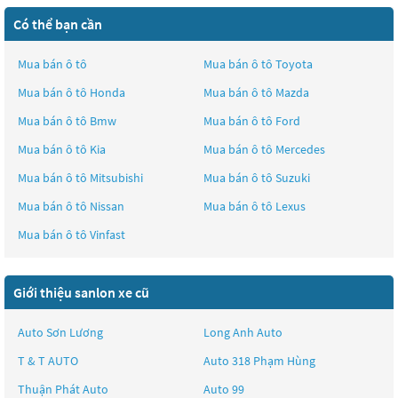
Có thể bạn cần
Mua bán ô tô
Mua bán ô tô
Toyota
Mua bán ô tô
Honda
Mua bán ô tô
Mazda
Mua bán ô tô
Bmw
Mua bán ô tô
Ford
Mua bán ô tô
Kia
Mua bán ô tô
Mercedes
Mua bán ô tô
Mitsubishi
Mua bán ô tô
Suzuki
Mua bán ô tô
Nissan
Mua bán ô tô
Lexus
Mua bán ô tô
Vinfast
Giới thiệu sanlon xe cũ
Auto Sơn Lương
Long Anh Auto
T & T AUTO
Auto 318 Phạm Hùng
Thuận Phát Auto
Auto 99