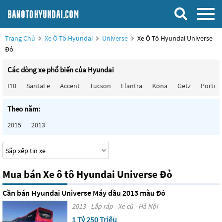
Trang Chủ
Xe Ô Tô Hyundai
Universe
Xe Ô Tô Hyundai Universe
Đỏ
Các dòng xe phổ biến của Hyundai
I10
SantaFe
Accent
Tucson
Elantra
Kona
Getz
Porter
Theo năm:
2015
2013
Mua bán Xe ô tô Hyundai Universe Đỏ
Cần bán Hyundai Universe Máy dầu 2013 màu Đỏ
2013 - Lắp ráp - Xe cũ - Hà Nội
1 Tỷ 250 Triệu