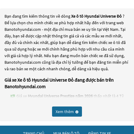
Bạn đang tìm kiếm thông tin về dòng
Xe ô tô Hyundai Universe Đỏ
?
Để lựa chọn cho mình chiếc xe phù hợp nhất hãy đến với trang web
Banotohyundai.com - một địa chỉ mua bán xe uy tín tại Việt Nam. Tại
đây, bạn sẽ được cập nhật thông tin giá cả và các mẫu xe mới nhất,
đầy đủ và chính xác nhất, giúp bạn dễ dàng tìm kiếm chiếc xe ô tô đã
qua sử dụng hoặc xe mới chính hãng phù hợp với nhu cầu của mình
với giá cả hợp lý nhất. Nếu bạn đang muốn bán chiếc xe đã sử dụng,
Banotohyundai.com cũng là địa chỉ lý tưởng để bạn đăng tin miễn phí
và rao bán xe một cách nhanh chóng, dễ dàng và hiệu quả.
Giá xe Xe ô tô Hyundai Universe Đỏ đang được bán trên
Banotohyundai.com
Giá xe
Hyundai Universe Prestige năm 2026
thấp nhất là 4 Tỷ
430 Triệu
Xem thêm
Giá xe
Hyundai Universe năm 2016
thấp nhất là 1 Tỷ 200 Triệu
Giá xe
Hyundai Universe Noble 47S năm 2015
thấp nhất là 550
Triệu
TRANG CHỦ
MUA BÁN Ô TÔ
ĐĂNG TIN XE