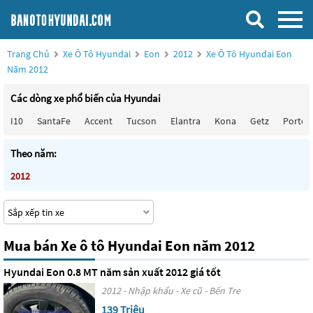
Trang Chủ
Xe Ô Tô Hyundai
Eon
2012
Xe Ô Tô Hyundai Eon
Năm 2012
Các dòng xe phổ biến của Hyundai
I10
SantaFe
Accent
Tucson
Elantra
Kona
Getz
Porter
Theo năm:
2012
Mua bán Xe ô tô Hyundai Eon năm 2012
Hyundai Eon 0.8 MT năm sản xuất 2012 giá tốt
2012 - Nhập khẩu - Xe cũ - Bến Tre
139 Triệu