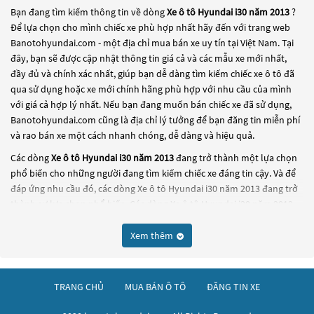
Bạn đang tìm kiếm thông tin về dòng
Xe ô tô Hyundai i30 năm 2013
?
Để lựa chọn cho mình chiếc xe phù hợp nhất hãy đến với trang web
Banotohyundai.com - một địa chỉ mua bán xe uy tín tại Việt Nam. Tại
đây, bạn sẽ được cập nhật thông tin giá cả và các mẫu xe mới nhất,
đầy đủ và chính xác nhất, giúp bạn dễ dàng tìm kiếm chiếc xe ô tô đã
qua sử dụng hoặc xe mới chính hãng phù hợp với nhu cầu của mình
với giá cả hợp lý nhất. Nếu bạn đang muốn bán chiếc xe đã sử dụng,
Banotohyundai.com cũng là địa chỉ lý tưởng để bạn đăng tin miễn phí
và rao bán xe một cách nhanh chóng, dễ dàng và hiệu quả.
Các dòng
Xe ô tô Hyundai i30 năm 2013
đang trở thành một lựa chọn
phổ biến cho những người đang tìm kiếm chiếc xe đáng tin cậy. Và để
đáp ứng nhu cầu đó, các dòng
Xe ô tô Hyundai i30 năm 2013
đang trở
thành sự lựa chọn phổ biến. Các dòng
Xe ô tô Hyundai i30 năm 2013
này có thể là những dòng xe đời cũ đã được nâng cấp, hoặc là các
dòng xe mới với thiết kế hiện đại và công nghệ tiên tiến. Các dòng
Xe ô
Xem thêm
tô Hyundai i30 năm 2013
này đều được kiểm tra và bảo dưỡng kỹ
lưỡng để đảm bảo chất lượng và hiệu suất tốt nhất. Nếu bạn đang tìm
kiếm một chiếc xe, hãy khám phá các dòng
Xe ô tô Hyundai i30 năm
TRANG CHỦ
MUA BÁN Ô TÔ
ĐĂNG TIN XE
2013
này và chọn cho mình một chiếc xe phù hợp với nhu cầu và ngân
sách của bạn tại
Banotohyundai.com
.