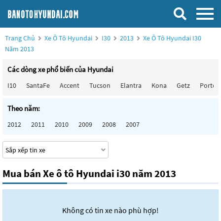
Trang Chủ
Xe Ô Tô Hyundai
I30
2013
Xe Ô Tô Hyundai I30
Năm 2013
Các dòng xe phổ biến của Hyundai
I10
SantaFe
Accent
Tucson
Elantra
Kona
Getz
Porter
Theo năm:
2012
2011
2010
2009
2008
2007
Mua bán Xe ô tô Hyundai i30 năm 2013
Không có tin xe nào phù hợp!