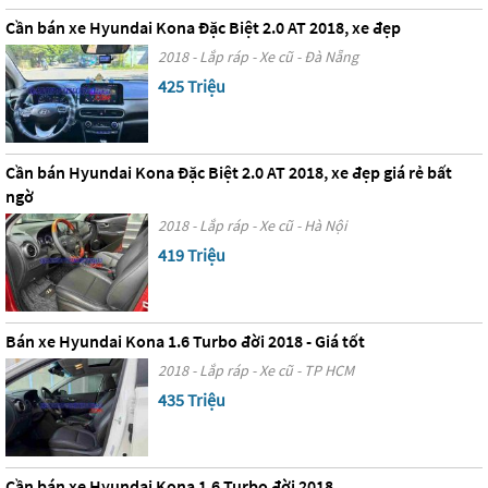
Cần bán xe Hyundai Kona Đặc Biệt 2.0 AT 2018, xe đẹp
2018 - Lắp ráp - Xe cũ - Đà Nẵng
425 Triệu
Cần bán Hyundai Kona Đặc Biệt 2.0 AT 2018, xe đẹp giá rẻ bất
ngờ
2018 - Lắp ráp - Xe cũ - Hà Nội
419 Triệu
Bán xe Hyundai Kona 1.6 Turbo đời 2018 - Giá tốt
2018 - Lắp ráp - Xe cũ - TP HCM
435 Triệu
Cần bán xe Hyundai Kona 1.6 Turbo đời 2018