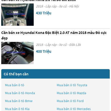
2018 - Lắp ráp - Xe cũ - Hà Nội
430 Triệu
Cần bán xe Hyundai Kona Đặc Biệt 2.0 AT năm 2018 màu Đỏ cực
đẹp
2018 - Lắp ráp - Xe cũ - Đăk Lăk
400 Triệu
Có thể bạn cần
Mua bán ô tô
Mua bán ô tô
Toyota
Mua bán ô tô
Honda
Mua bán ô tô
Mazda
Mua bán ô tô
Bmw
Mua bán ô tô
Ford
Mua bán ô tô
Kia
Mua bán ô tô
Mercedes