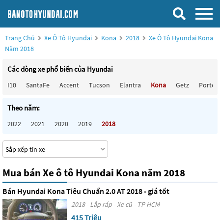
Trang Chủ
Xe Ô Tô Hyundai
Kona
2018
Xe Ô Tô Hyundai Kona
Năm 2018
Các dòng xe phổ biến của Hyundai
I10
SantaFe
Accent
Tucson
Elantra
Kona
Getz
Porter
Theo năm:
2022
2021
2020
2019
2018
Mua bán Xe ô tô Hyundai Kona năm 2018
Bán Hyundai Kona Tiêu Chuẩn 2.0 AT 2018 - giá tốt
2018 - Lắp ráp - Xe cũ - TP HCM
415 Triệu