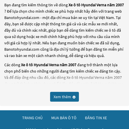
Bạn đang tìm kiếm thông tin về dòng
Xe ô tô Hyundai Verna năm 2007
? Để lựa chọn cho mình chiếc xe phù hợp nhất hãy đến với trang web
Banotohyundai.com - một địa chỉ mua bán xe uy tín tại Việt Nam. Tại
đây, bạn sẽ được cập nhật thông tin giá cả và các mẫu xe mới nhất,
đầy đủ và chính xác nhất, giúp bạn dễ dàng tìm kiếm chiếc xe ô tô đã
qua sử dụng hoặc xe mới chính hãng phù hợp với nhu cầu của mình
với giá cả hợp lý nhất. Nếu bạn đang muốn bán chiếc xe đã sử dụng,
Banotohyundai.com cũng là địa chỉ lý tưởng để bạn đăng tin miễn phí
và rao bán xe một cách nhanh chóng, dễ dàng và hiệu quả.
Các dòng
Xe ô tô Hyundai Verna năm 2007
đang trở thành một lựa
chọn phổ biến cho những người đang tìm kiếm chiếc xe đáng tin cậy.
Và để đáp ứng nhu cầu đó, các dòng
Xe ô tô Hyundai Verna năm 2007
đang trở thành sự lựa chọn phổ biến. Các dòng
Xe ô tô Hyundai Verna
năm 2007
này có thể là những dòng xe đời cũ đã được nâng cấp, hoặc
là các dòng xe mới với thiết kế hiện đại và công nghệ tiên tiến. Các
Xem thêm
dòng
Xe ô tô Hyundai Verna năm 2007
này đều được kiểm tra và bảo
dưỡng kỹ lưỡng để đảm bảo chất lượng và hiệu suất tốt nhất. Nếu bạn
đang tìm kiếm một chiếc xe, hãy khám phá các dòng
Xe ô tô Hyundai
TRANG CHỦ
MUA BÁN Ô TÔ
ĐĂNG TIN XE
Verna năm 2007
này và chọn cho mình một chiếc xe phù hợp với nhu
cầu và ngân sách của bạn tại
Banotohyundai.com
.