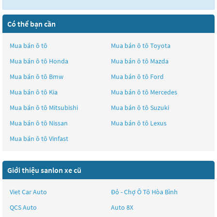
Có thể bạn cần
Mua bán ô tô
Mua bán ô tô
Toyota
Mua bán ô tô
Honda
Mua bán ô tô
Mazda
Mua bán ô tô
Bmw
Mua bán ô tô
Ford
Mua bán ô tô
Kia
Mua bán ô tô
Mercedes
Mua bán ô tô
Mitsubishi
Mua bán ô tô
Suzuki
Mua bán ô tô
Nissan
Mua bán ô tô
Lexus
Mua bán ô tô
Vinfast
Giới thiệu sanlon xe cũ
Viet Car Auto
Đỏ - Chợ Ô Tô Hòa Bình
QCS Auto
Auto 8X